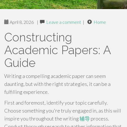
April 8, 2026
|
Leave a comment
|
Home
Constructing
Academic Papers: A
Guide
Writing a compelling academic paper can seem
daunting, but with the right strategies, it can be a
fulfilling experience.
First and foremost, identify your topic carefully.
Choose something you're truly engaged in, as this will
inspire you throughout the writing
辅导
process.
Conduct thorough research to gather information that