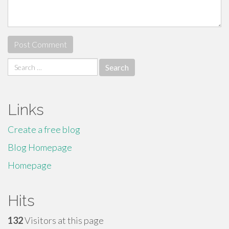
Search
for:
Links
Create a free blog
Blog Homepage
Homepage
Hits
132
Visitors at this page